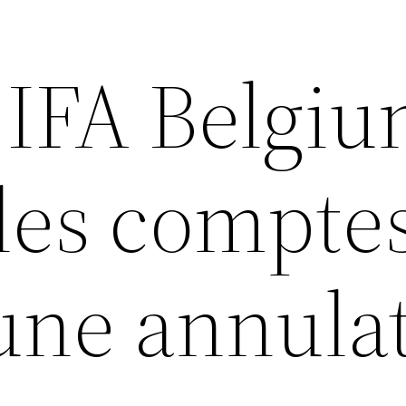
 IFA Belgiu
les compte
d’une annula