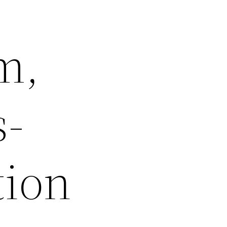
m,
s-
tion