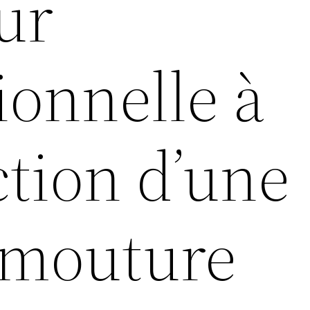
ur
ionnelle à
ction d’une
 mouture