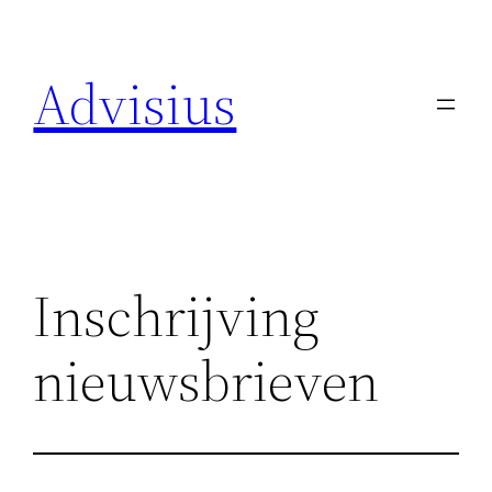
Spring
naar
Advisius
de
inhoud
Inschrijving
nieuwsbrieven