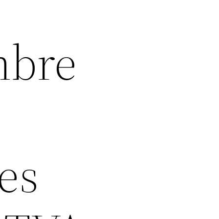
mbre
es