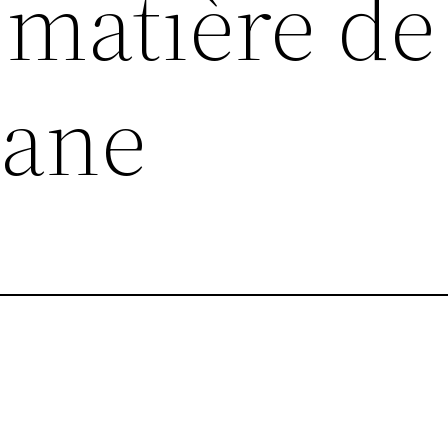
n matière d
uane